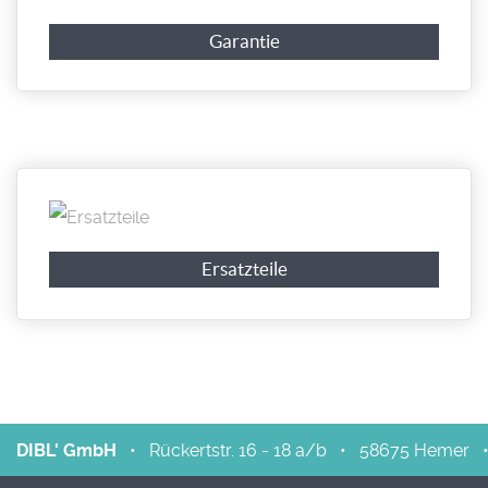
Garantie
Ersatzteile
DIBL' GmbH
•
Rückertstr. 16 - 18 a/b
•
58675
Hemer