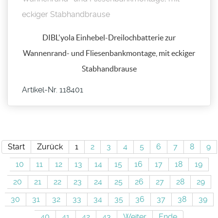
DIBL'yola Einhebel-Dreilochbatterie zur
Wannenrand- und Fliesenbankmontage, mit eckiger
Stabhandbrause
Artikel-Nr. 118401
Start
Zurück
1
2
3
4
5
6
7
8
9
10
11
12
13
14
15
16
17
18
19
20
21
22
23
24
25
26
27
28
29
30
31
32
33
34
35
36
37
38
39
40
41
42
43
Weiter
Ende