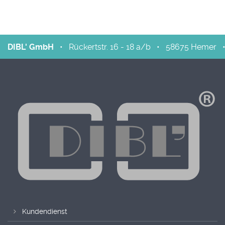
DIBL' GmbH
•
Rückertstr. 16 - 18 a/b
•
58675
Hemer
Kundendienst