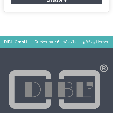
Ersatzteile
DIBL' GmbH
•
Rückertstr. 16 - 18 a/b
•
58675
Hemer