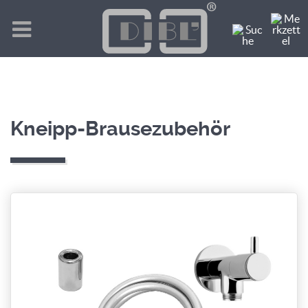
Kneipp-Brausezubehör