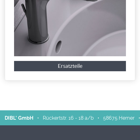
Ersatzteile
DIBL' GmbH
•
Rückertstr. 16 - 18 a/b
•
58675
Hemer