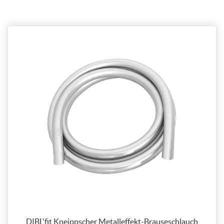
DIBL'fit Kneippscher Metalleffekt-Brauseschlauch