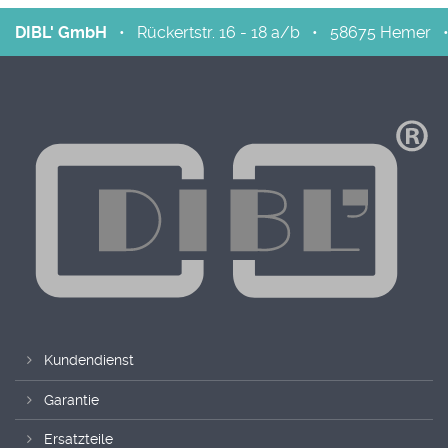
DIBL' GmbH
•
Rückertstr. 16 - 18 a/b
•
58675
Hemer
Kundendienst
Garantie
Ersatzteile