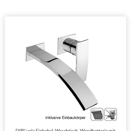
DIBL'yola Einhebel-Waschtisch-Wandbatterie mit