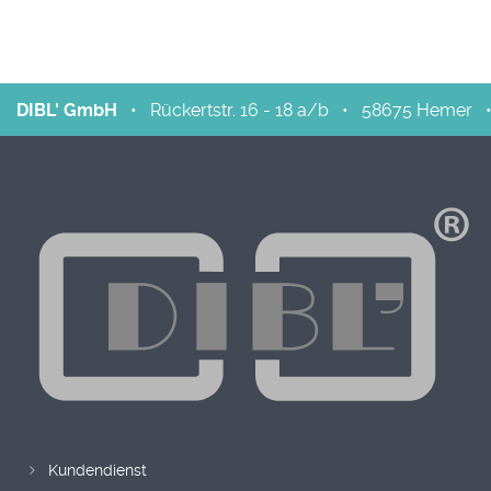
DIBL' GmbH
•
Rückertstr. 16 - 18 a/b
•
58675
Hemer
Kundendienst