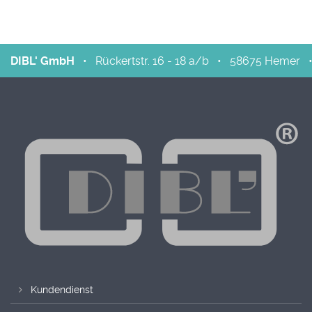
DIBL' GmbH
•
Rückertstr. 16 - 18 a/b
•
58675
Hemer
Kundendienst