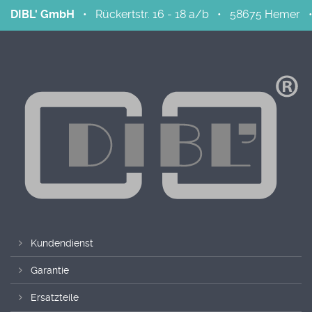
DIBL' GmbH
•
Rückertstr. 16 - 18 a/b
•
58675
Hemer
Kundendienst
Garantie
Ersatzteile