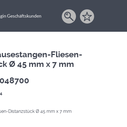
gin Geschäftskunden
rausestangen-Fliesen-
ück Ø 45 mm x 7 mm
. 048700
4
sen-Distanzstück Ø 45 mm x 7 mm