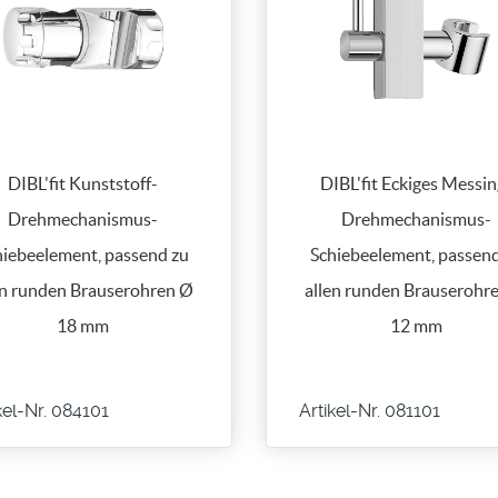
DIBL'fit Kunststoff-
DIBL'fit Eckiges Messin
Drehmechanismus-
Drehmechanismus-
hiebeelement, passend zu
Schiebeelement, passend
en runden Brauserohren Ø
allen runden Brauserohr
18 mm
12 mm
kel-Nr. 084101
Artikel-Nr. 081101