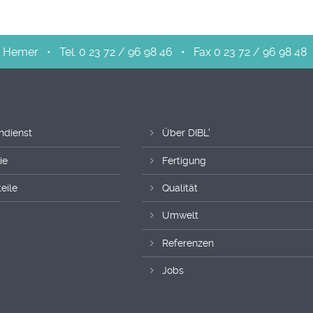
Hemer
•
Tel. 0 23 72 / 96 98 46
•
Fax 0 23 72 / 96 98 48
ndienst
Über DIBL'
ie
Fertigung
eile
Qualität
Umwelt
Referenzen
Jobs