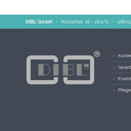
DIBL' GmbH
•
Rückertstr. 16 - 18 a/b
•
58675
Kunde
Garant
Ersatzt
Pflege