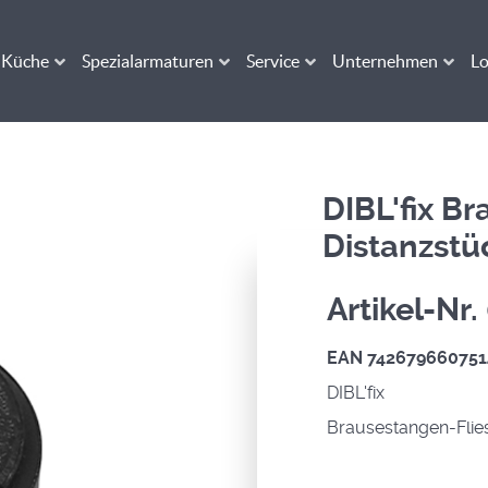
Küche
Spezialarmaturen
Service
Unternehmen
Lo
DIBL'fix B
Distanzst
Artikel-Nr
EAN 742679660751
DIBL'fix
Brausestangen-Flie