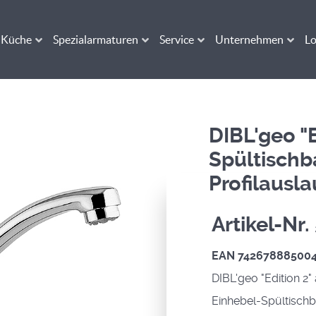
Küche
Spezialarmaturen
Service
Unternehmen
Lo
DIBL'geo "E
Spültischb
Profilausl
Artikel-Nr
EAN 74267888500
DIBL'geo "Edition 2"
Einhebel-Spültischb