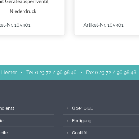
it Geräteabsperrventil,
Niederdruck
kel-Nr. 105401
Artikel-Nr. 105301
Hemer
•
Tel. 0 23 72 / 96 98 46
•
Fax 0 23 72 / 96 98 48
ndienst
Über DIBL'
ie
Fertigung
eile
Qualität