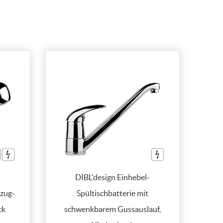
-
DIBL'design Einhebel-
szug-
Spültischbatterie mit
ck
schwenkbarem Gussauslauf,