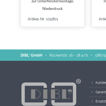
zur Unterfenstermontage,
m
Niederdruck
Artikel-Nr. 105801
Arti
DIBL' GmbH
•
Rückertstr. 16 - 18 a/b
•
58675
Kunde
Garant
Ersatzt