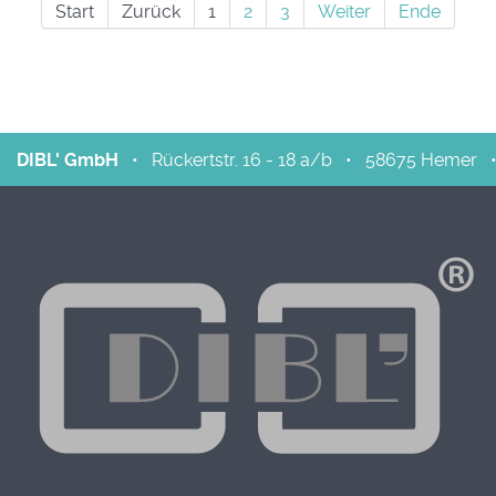
Start
Zurück
1
2
3
Weiter
Ende
DIBL' GmbH
•
Rückertstr. 16 - 18 a/b
•
58675
Hemer