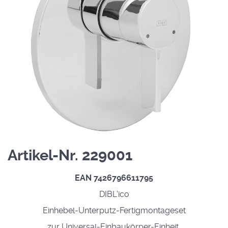
Artikel-Nr. 229001
EAN 7426796611795
DIBL'ico
Einhebel-Unterputz-Fertigmontageset
zur Universal-Einbaukörper-Einheit,