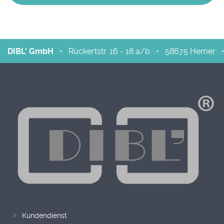
DIBL' GmbH
•
Rückertstr. 16 - 18 a/b
•
58675
Hemer
Kundendienst