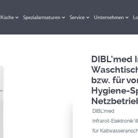
Küche
Spezialarmaturen
Service
Unternehmen
Lo
DIBL'med I
Waschtisch
bzw. für v
Hygiene-Sp
Netzbetrie
DIBL'med
Infrarot-Elektronik
für Kaltwasseransch