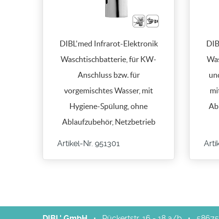
DIBL'med Infrarot-Elektronik
DIB
Waschtischbatterie, für KW-
Was
Anschluss bzw. für
un
vorgemischtes Wasser, mit
mi
Hygiene-Spülung, ohne
Ab
Ablaufzubehör, Netzbetrieb
Artikel-Nr. 951301
Arti
DIBL' GmbH
•
Rückertstr. 16 - 18 a/b
•
58675