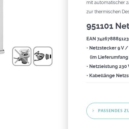
mit automatischer 
zur thermischen Des
951101 Ne
EAN 742678885123
• Netzstecker 9 V 
(im Lieferumfang 
• Netzleistung 230
• Kabellänge Netz
PASSENDES Z