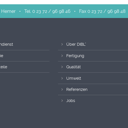
Hemer
•
Tel. 0 23 72 / 96 98 46
•
Fax 0 23 72 / 96 98 48
ndienst
Über DIBL'
ie
Fertigung
eile
Qualität
Umwelt
Referenzen
Jobs