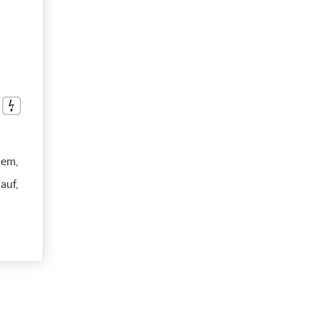
hem,
auf,