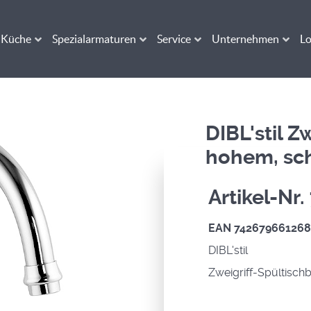
Küche
Spezialarmaturen
Service
Unternehmen
Lo
DIBL'stil Z
hohem, sc
Artikel-Nr
EAN 74267966126
DIBL'stil
Zweigriff-Spültisch