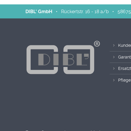
DIBL' GmbH
•
Rückertstr. 16 - 18 a/b
•
58675
Kunde
Garant
Ersatzt
Pflege