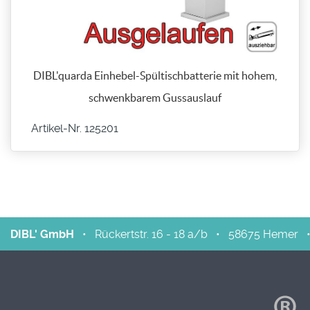
DIBL'quarda Einhebel-Spültischbatterie mit hohem,
schwenkbarem Gussauslauf
Artikel-Nr. 125201
DIBL' GmbH
•
Rückertstr. 16 - 18 a/b
•
58675
Hemer