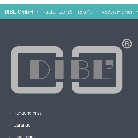
DIBL' GmbH
•
Rückertstr. 16 - 18 a/b
•
58675
Hemer
Kundendienst
Garantie
Ersatzteile