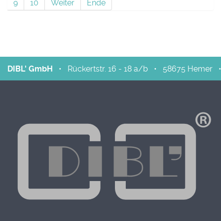
9
10
Weiter
Ende
DIBL' GmbH
•
Rückertstr. 16 - 18 a/b
•
58675
Hemer