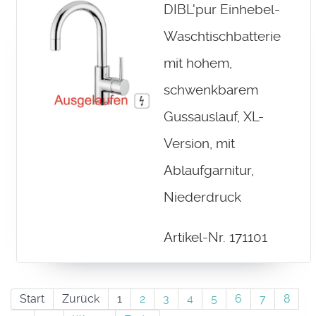
DIBL'pur Einhebel-
Waschtischbatterie
mit hohem,
schwenkbarem
Gussauslauf, XL-
Version, mit
Ablaufgarnitur,
Niederdruck
Artikel-Nr. 171101
Start
Zurück
1
2
3
4
5
6
7
8