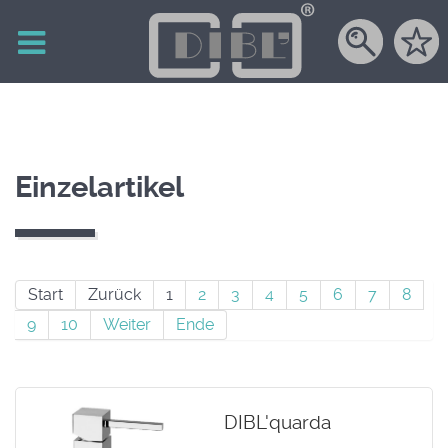
Einzelartikel
Start
Zurück
1
2
3
4
5
6
7
8
9
10
Weiter
Ende
DIBL'quarda