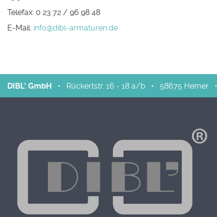
Telefax: 0 23 72 / 96 98 48
E-Mail:
info@dibl-armaturen.de
DIBL' GmbH
•
Rückertstr. 16 - 18 a/b
•
58675
Hemer